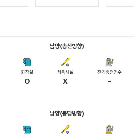
남양(송산방향)
화장실
체육시설
전기충전면수
O
X
-
남양(봉담방향)