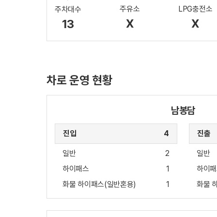
주유소
LPG충전소
주차대수
X
X
13
차로 운영 현황
남봉담
진입
4
진출
일반
2
일반
하이패스
1
하이패
화물 하이패스(일반혼용)
1
화물 