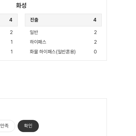
화성
4
진출
4
2
일반
2
1
하이패스
2
1
화물 하이패스(일반혼용)
0
불만족
확인