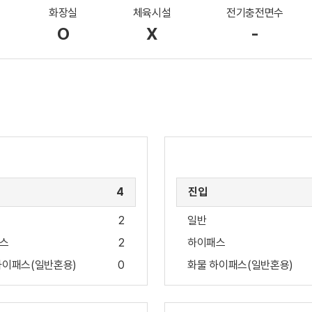
화장실
체육시설
전기충전면수
O
X
-
4
진입
2
일반
스
2
하이패스
하이패스(일반혼용)
0
화물 하이패스(일반혼용)