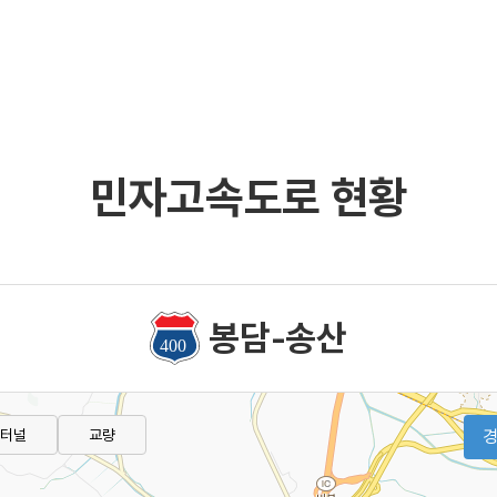
민자고속도로 현황
시는길
봉담-송산
터널
교량
경