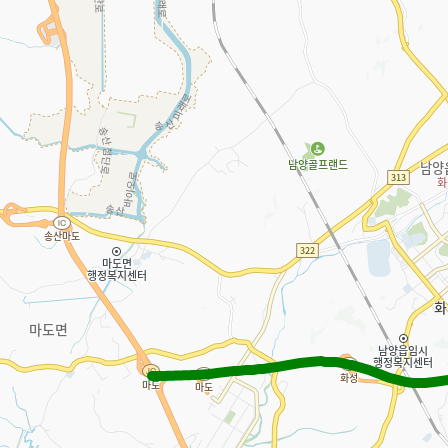
연구자료
부가통행료 부과 기준 및 절차
강제징수
FAQ
공시송달
미
센터소식
민자도로관리지원센터 연구보고서
한국교통연구원 연구보고서
공지사항
채용공고