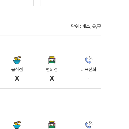
단위 : 개소, 유/무
음식점
편의점
대표전화
X
X
-