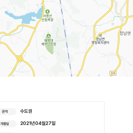
수도권
권역
2021년04월27일
개통일