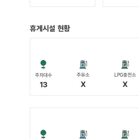
휴게시설 현황
주유소
LPG충전소
주차대수
X
X
13