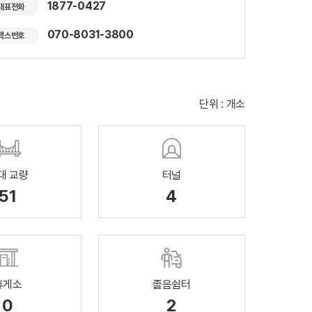
1877-0427
대표전화
070-8031-3800
팩스번호
단위 : 개소
대 교량
터널
51
4
휴게소
졸음쉼터
0
2