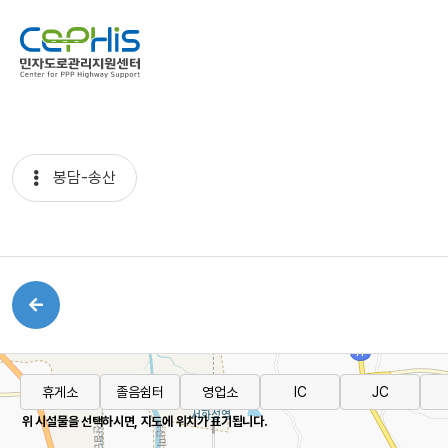
로그인
개인정보처리방침
이용약관
센터소개
봉담-송산
민자고속도로 현황
센터장 인사말
설립목적 및 연혁
주요업무
조직도
찾아오
정보마당
민자고속도로 현황
운영평가
민자교통SOC 브리프
법령
지침 및 가이드라인
휴게소
졸음쉼터
영업소
IC
JC
미납통행료 징수
운영평가
운영평가 매뉴얼
운영평가 결과
위 시설물을 선택하시면, 지도에 위치가 표기됩니다.