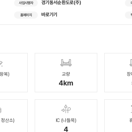
경기동서순환도로(주)
사업시행자
바로가기
홈페이지
(왕복)
교량
장
4km
 정산소)
IC (나들목)
4