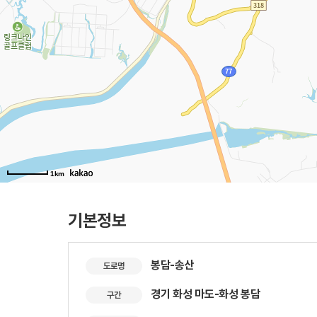
1km
기본정보
봉담-송산
도로명
경기 화성 마도-화성 봉담
구간