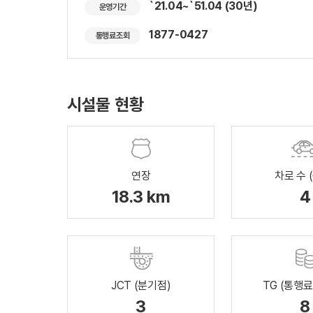
`21.04~`51.04 (30년)
운영기간
1877-0427
통행료조회
시설물 현황
연장
차로 수 
18.3 km
4
JCT (분기점)
TG (통행료
3
8