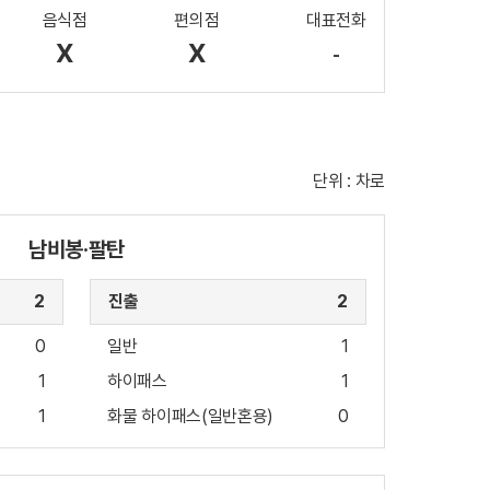
음식점
편의점
대표전화
X
X
-
단위 : 차로
남비봉·팔탄
2
진출
2
0
일반
1
1
하이패스
1
1
화물 하이패스(일반혼용)
0