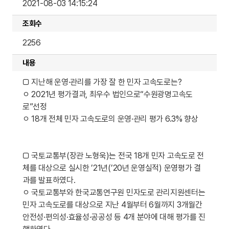
강제징수
2021-08-03 14:15:24
센터소식
민자도로관리지원센터 연구보고서
FAQ
조회수
한국교통연구원 연구보고서
공시송달
공지사항
2256
민자도로관리지원센터 자료집
미납통행료 조회·납부
채용공고
내용
□ 지난해 운영·관리를 가장 잘 한 민자 고속도로는?
ㅇ 2021년 평가결과, 최우수 법인으로“수원광명고속도
로”선정
ㅇ 18개 전체 민자 고속도로의 운영·관리 평가 6.3% 향상
□ 국토교통부(장관 노형욱)는 전국 18개 민자 고속도로 전
체를 대상으로 실시한 ’21년(’20년 운영실적) 운영평가 결
과를 발표하였다.
ㅇ 국토교통부와 한국교통연구원 민자도로 관리지원센터는
민자 고속도로를 대상으로 지난 4월부터 6월까지 3개월간
안전성·편의성·효율성·공공성 등 4개 분야에 대해 평가를 진