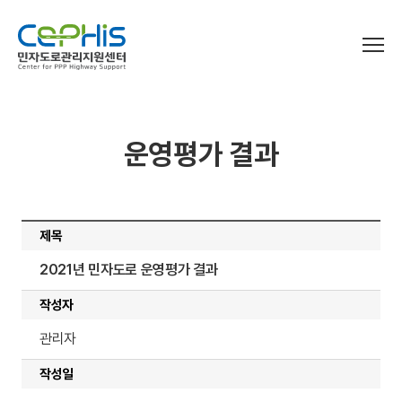
로그인
개인정보처리방침
이용약관
운영평가 결과
센터소개
민자고속도로 현황
센터장 인사말
설립목적 및 연혁
제목
정보마당
민자고속도로 현황
주요업무
2021년 민자도로 운영평가 결과
운영평가
조직도
민자교통SOC 브리프
작성자
찾아오시는길
법령
미납통행료 징수
운영평가
관리자
지침 및 가이드라인
운영평가 매뉴얼
작성일
연구자료
부가통행료 부과 기준 및 절차
운영평가 결과