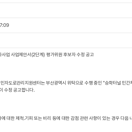
납통행료 조회·납부
민자도로관리지원센터 자료집
17:09
사업 사업제안서(2단계) 평가위원 후보자 수정 공고
원 민자도로관리지원센터는 부산광역시 위탁으로 수행 중인 “승학터널 민간
같이 수정 공고합니다.
자에 대한 제척․기피 또는 비리 등에 대한 감점 관련 사항이 있는 경우 다음