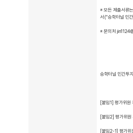
※ 모든 제출서류
서(“승학터널 민간
※ 문의처 jin1124@k
승학터널 민간투
[붙임1] 평가위원
[붙임2] 평가위원
[붙임2-1] 평가