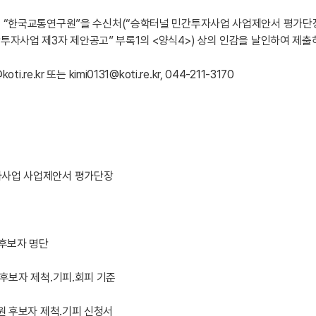
는 “한국교통연구원”을 수신처(“승학터널 민간투자사업 사업제안서 평가단장
투자사업 제3자 제안공고” 부록1의 <양식4>) 상의 인감을 날인하여 제출
oti.re.kr 또는 kimi0131@koti.re.kr, 044-211-3170
자사업 사업제안서 평가단장
 후보자 명단
 후보자 제척․기피․회피 기준
위원 후보자 제척․기피 신청서