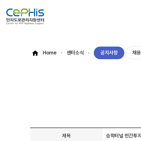
로그인
개인정보처리방침
이용약관
Home
센터소식
공지사항
채용
센터소개
민자고속도로 현황
센터장 인사말
설립목적 및 연혁
주요업무
조직도
찾아오
정보마당
민자고속도로 현황
운영평가
민자교통SOC 브리프
법령
지침 및 가이드라인
미납통행료 징수
운영평가
운영평가 매뉴얼
운영평가 결과
제목
승학터널 민간투자