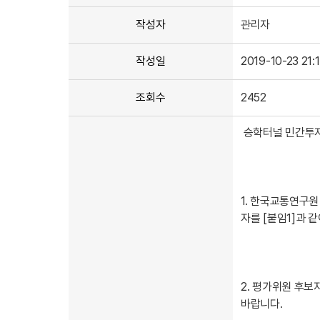
연구자료
부가통행료 부과 기준 및 절차
강제징수
FAQ
공시송달
미
작성자
관리자
센터소식
민자도로관리지원센터 연구보고서
한국교통연구원 연구보고서
작성일
2019-10-23 21:
공지사항
채용공고
조회수
2452
승학터널 민간투자
1. 한국교통연구
자를 [붙임1]과 
2. 평가위원 후보
바랍니다.