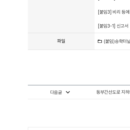
[붙임3] 비리 등
[붙임3-1] 신고서
파일
(붙임)승학터널
동부간선도로 지하
다음글