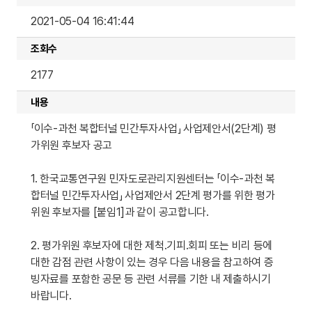
강제징수
센터소식
민자도로관리지원센터 연구보고서
2021-05-04 16:41:44
FAQ
한국교통연구원 연구보고서
공시송달
조회수
공지사항
민자도로관리지원센터 자료집
미납통행료 조회·납부
채용공고
2177
내용
「이수-과천 복합터널 민간투자사업」 사업제안서(2단계) 평
가위원 후보자 공고
1. 한국교통연구원 민자도로관리지원센터는 「이수-과천 복
합터널 민간투자사업」 사업제안서 2단계 평가를 위한 평가
위원 후보자를 [붙임1]과 같이 공고합니다.
2. 평가위원 후보자에 대한 제척․기피․회피 또는 비리 등에
대한 감점 관련 사항이 있는 경우 다음 내용을 참고하여 증
빙자료를 포함한 공문 등 관련 서류를 기한 내 제출하시기
바랍니다.