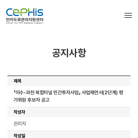
로그인
개인정보처리방침
이용약관
공지사항
센터소개
민자고속도로 현황
센터장 인사말
설립목적 및 연혁
제목
정보마당
민자고속도로 현황
주요업무
「이수-과천 복합터널 민간투자사업」 사업제안서(2단계) 평
운영평가
조직도
민자교통SOC 브리프
가위원 후보자 공고
찾아오시는길
법령
작성자
미납통행료 징수
운영평가
지침 및 가이드라인
관리자
운영평가 매뉴얼
연구자료
부가통행료 부과 기준 및 절차
운영평가 결과
작성일